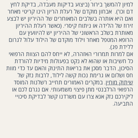
למיון להמשך בירור (ביצוע בדיקות מעבדה, בדיקת לחץ
דם וכו'). אבחון מוקדם של רעלת הריון הינו קריטי מאחר
ואם היא אותרה בשלבים המאוחרים של ההיריון יש לבצע
זירוז של הלידה או ניתוח קיסרי. (כאשר רעלת ההיריון
מאותרת בשלב הראשוני של ההיריון יש להיוועץ עם
הרופא המטפל מאחר וילוד מוקדם של הילוד עלול לגרום
ללידת פג).
אם למרות תמרורי האזהרה, לא ייחס להם הצוות הרפואי
כל חשיבות או שהוא לא נקט בפעולות מידיות להורדת
הסיכון, הדבר מסכן את בריאות התינוק והאם עד כדי מוות
חס ושלום או גרימת נכות קשה לילוד, לרבות נזק של
שיתוק מוחין
. במקרים האמורים תחייב רשלנות המוסד
הרפואי הרלבנטי מתן פיצוי משמעותי. אם נגרם לכם או
ליקירכם נזק אנא צרו עם משרדנו קשר לבדיקת סיכויי
התביעה.