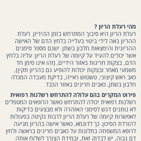
מהי רעלת הריון ?
רעלת הריון היא סיבוך המתרחש בזמן ההיריון. רעלת
ההריון באה לידי ביטוי בעלייה בלחץ הדם של האישה
ההריונית והימצאות חלבון בשתן. ישנם מספר סימנים
אשר יכולים להעיד על קיומה של רעלת הריון: עליה בלחץ
הדם, בצקות חריגות באזור הידיים, (זהו אינו סימן חד
משמעי מאחר ובצקות יכולות להופיע גם בהריון תקין),
כאב ראש קיצוני, טשטוש ראייה, בדיקת מעבדה המגלה
חלבון בשתן, כאבים חריגים באזור הכבד.
פירוט המקרים בהם עלולה להתרחש רשלנות רפואית
רשלנות רפואית יכולה להתרחש כאשר הרופאים המטפלים
לא נותנים דגש לסימני האזהרה ולא מבצעים בדיקות
לאפשרות קיומה של רעלת הריון לרבות נקיטה בפעולות
להורדת הסיכון. כך לדוגמא, כאשר אישה בהריון מגיעה
לרופא המשפחה בתלונות על כאבים חריגים בראשה ולחץ
דם גבוה, יש לבדוק זאת, ובמידת הצורך לשלוח אותה