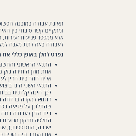
תאונת עבודה במובנה הפשוט 
ומתקיים קשר סיבתי בין האיר
אלא ממספר פגיעות זעירות, 
לעבודה באה לתת מענה למקר
נפרט להלן באופן כללי את ה
התנאי הראשוני והחשוב
אחת מהן הותירה נזק מז
אליה חוזר בית הדין לע
התנאי השני הינו ביצוע
לכך הינה קלדנית בבי
דוגמא למקרה בו דחה ב
שהתלונן על פגיעה בכתפו
בית הדין לעבודה דחה א
החלפה ותיקון מנועים ו
ישיבה, התכופפות,), שב
אם העובד היה מוכיח כי