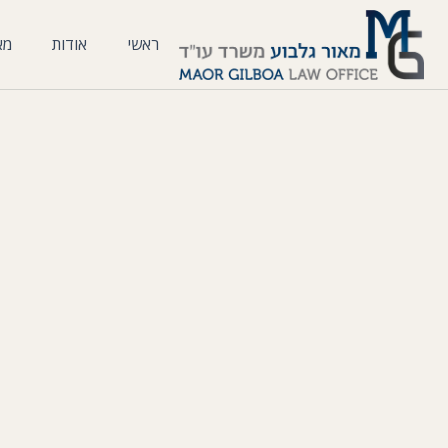
ראשי
אודות
מא