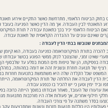
בחוק הביטוח הלאומי, מתרחשת כאשר התקיים אירוע תאונתי 
וע התאונתי לבין העבודה. אך מה הדין כאשר הפגיעה בעובד א
האם הביטוח הלאומי יכיר בכך כתאונת עבודה ? תורת המיקרו
ים שאינם עונים על ההגדרה הקלאסית של תאונת עבודה.
מבחנים שגובשו בבתי הדין לעבודה :
 להכרה בתורת המיקרוטראומה כפגיעה בעבודה, הוא קיומן של
ערי שאינו זמני, שהצטבר לנזק ממשי הפוגע בכושר עבודתו ש
בודה בפסיקתו, הן של טיפות מים המכות בסלע עד שלבסוף הן י
 רציף של תנועה חוזרת ונשנית זהה או דומה במהותה, במהלך
ת המשפט שכל הקלדה שלה היא משתמשת בתנועות חוזרות במה
ית הדין לעבודה את החלתה של תורת המיקרוטראומה, הייתה
 וביד ימין וטען כי יש להכיר בו כנפגע עבודה.
ת ערעורו של העובד, מאחר ועבודתו במוסך הייתה כרוכה בפע
חלקי חילוף אחרים, אך פעולות אלה היו מורכבות מתנועות מגוו
וצעו בסדר משתנה על פי צורכי העבודה.
 פעולותיו היו כוללות תנועות חזרות ונשנות שמתבצעות עקב 