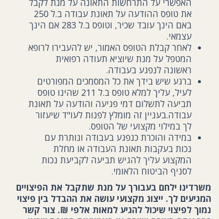
האפשרי על התרחשות התאונה על מנת לקבל
את טופס ההודעה על תאונת עבודה ב.ל 250
באם הינך עובד שכיר, וטופס ב.ל 283 אם הינך
עצמאי.
לאחר קבלת הטופס האמור, יש להעבירו לרופא
המטפל על מנת שיוציא תעודה רפואית
ראשונה לנפגע בעבודה.
ברגע שיש בידך את כל המסמכים המפורטים
לעיל, עליך למלא טופס ב.ל 211 שהינו טופס
תביעה לתשלום דמי פגיעה והודעה על תאונת
עבודה.בעניין זה מומלץ לפנות לעו"ד שיעזור
לך במילוי מקצועי של הטופס.
במידה והוכרת כנפגע בעבודה ונותרת עם
נכות בעקבות תאונת העבודה או מחלת
המקצוע עליך להגיש תביעה לקביעת נכות
לסניף הביטוח הלאומי.
משרדינו ילחם בעבורך על מנת שתקבל את הפיצויים
המגיעים לך. ייצוג מקצועי עושה את ההבדל בין פיצוי
נמוך לפיצוי שיכול להגיע למאות אלפי ₪. צור קשר